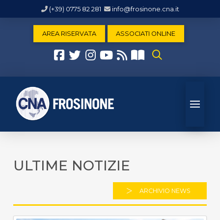
(+39) 0775 82 281
info@frosinone.cna.it
AREA RISERVATA
ASSOCIATI ONLINE
ULTIME NOTIZIE
ARCHIVIO NEWS