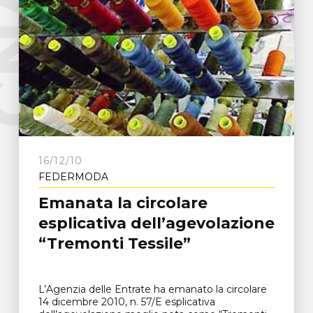
e
C
N
A
F
r
o
s
i
n
o
n
16/12/10
FEDERMODA
Emanata la circolare
esplicativa dell’agevolazione
“Tremonti Tessile”
L’Agenzia delle Entrate ha emanato la circolare
14 dicembre 2010, n. 57/E esplicativa