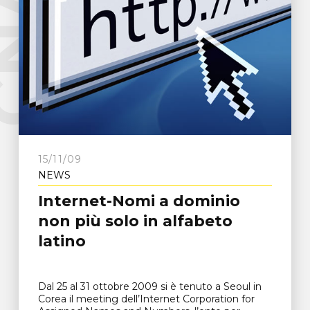
e
C
N
A
F
r
o
s
i
n
o
n
15/11/09
NEWS
Internet-Nomi a dominio
non più solo in alfabeto
latino
Dal 25 al 31 ottobre 2009 si è tenuto a Seoul in
Corea il meeting dell’Internet Corporation for