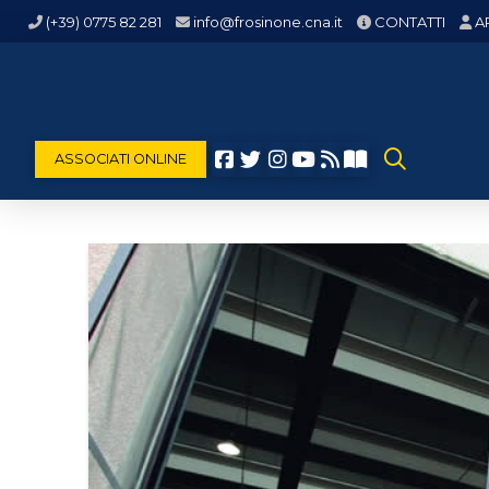
(+39) 0775 82 281
info@frosinone.cna.it
CONTATTI
A
ASSOCIATI ONLINE