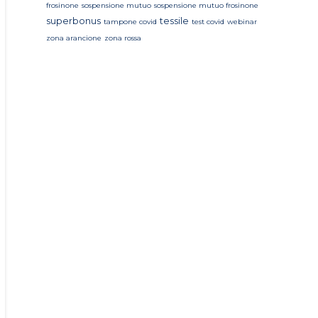
frosinone
sospensione mutuo
sospensione mutuo frosinone
superbonus
tessile
tampone covid
test covid
webinar
zona arancione
zona rossa