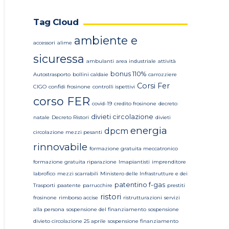
Tag Cloud
ambiente e
accessori
alime
sicuressa
ambulanti
area industriale
attività
bonus 110%
Autostrasporto
bollini caldaie
carrozziere
Corsi Fer
CIGO
confidi frosinone
controlli ispettivi
corso FER
covid-19
credito frosinone
decreto
divieti circolazione
natale
Decreto Ristori
divieti
energia
dpcm
circolazione mezzi pesanti
rinnovabile
formazione gratuita meccatronico
formazione gratuita riparazione
Imapiantisti
imprenditore
labrofico
mezzi scarrabili
Ministero delle Infrastrutture e dei
patentino f-gas
Trasporti
paatente
parrucchire
prestiti
ristori
frosinone
rimborso accise
ristrutturazioni
servizi
alla persona
sospensione del finanziamento
sospensione
divieto circolazione 25 aprile
sospensione finanziamento