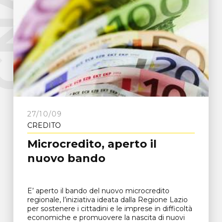
e
C
N
A
F
r
o
s
i
n
o
n
27/10/09
CREDITO
Microcredito, aperto il
nuovo bando
E’ aperto il bando del nuovo microcredito
regionale, l’iniziativa ideata dalla Regione Lazio
per sostenere i cittadini e le imprese in difficoltà
economiche e promuovere la nascita di nuovi