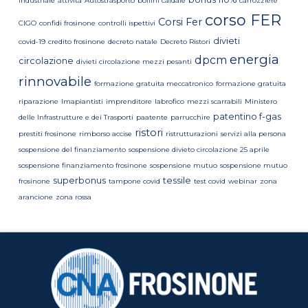
industriale
attività
Autostrasporto
bollini caldaie
carrozziere
corso FER
Corsi Fer
CIGO
confidi frosinone
controlli ispettivi
divieti
covid-19
credito frosinone
decreto natale
Decreto Ristori
energia
dpcm
circolazione
divieti circolazione mezzi pesanti
rinnovabile
formazione gratuita meccatronico
formazione gratuita
riparazione
Imapiantisti
imprenditore
labrofico
mezzi scarrabili
Ministero
patentino f-gas
delle Infrastrutture e dei Trasporti
paatente
parrucchire
ristori
prestiti frosinone
rimborso accise
ristrutturazioni
servizi alla persona
sospensione del finanziamento
sospensione divieto circolazione 25 aprile
sospensione finanziamento frosinone
sospensione mutuo
sospensione mutuo
superbonus
tessile
frosinone
tampone covid
test covid
webinar
zona
arancione
zona rossa