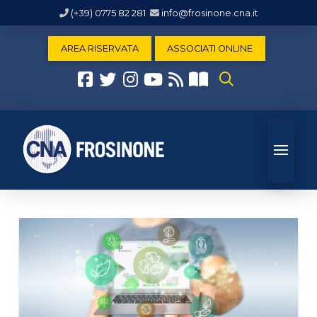
(+39) 0775 82 281
info@frosinone.cna.it
AREA RISERVATA
ASSOCIATI ONLINE