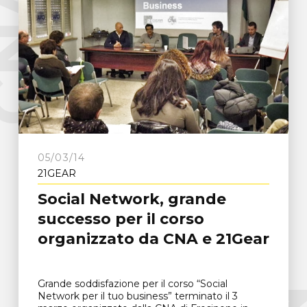
e
C
N
A
F
r
o
s
i
n
o
n
05/03/14
21GEAR
Social Network, grande
successo per il corso
organizzato da CNA e 21Gear
Grande soddisfazione per il corso “Social
Network per il tuo business” terminato il 3