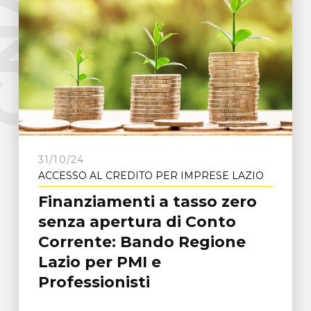
e
C
N
A
F
r
o
s
i
n
o
n
31/10/24
ACCESSO AL CREDITO PER IMPRESE LAZIO
Finanziamenti a tasso zero
senza apertura di Conto
Corrente: Bando Regione
Lazio per PMI e
Professionisti