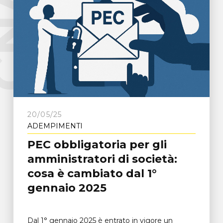
e
C
N
A
F
r
o
s
i
n
o
n
20/05/25
ADEMPIMENTI
PEC obbligatoria per gli
amministratori di società:
cosa è cambiato dal 1°
gennaio 2025
Dal 1° gennaio 2025 è entrato in vigore un