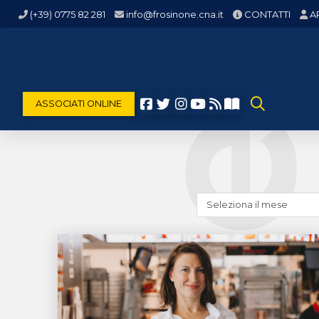
(+39) 0775 82 281
info@frosinone.cna.it
CONTATTI
A
ASSOCIATI ONLINE
Cerca
news
(archivio
storico)