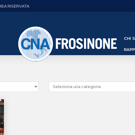
REA RISERVATA
CHI 
RAP
Cerca
news
(Archivio
categorie)