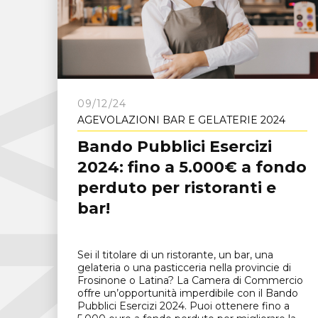
C
N
A
F
r
o
s
i
n
o
n
09/12/24
AGEVOLAZIONI BAR E GELATERIE 2024
Bando Pubblici Esercizi
2024: fino a 5.000€ a fondo
perduto per ristoranti e
bar!
Sei il titolare di un ristorante, un bar, una
gelateria o una pasticceria nella provincie di
Frosinone o Latina? La Camera di Commercio
offre un’opportunità imperdibile con il Bando
Pubblici Esercizi 2024. Puoi ottenere fino a