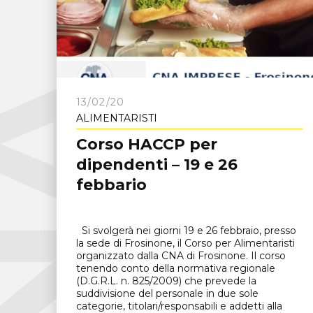
C
N
A
F
r
o
s
i
n
o
n
13/02/20
ALIMENTARISTI
Corso HACCP per
dipendenti – 19 e 26
febbario
Si svolgerà nei giorni 19 e 26 febbraio, presso
la sede di Frosinone, il Corso per Alimentaristi
organizzato dalla CNA di Frosinone. Il corso
tenendo conto della normativa regionale
(D.G.R.L. n. 825/2009) che prevede la
suddivisione del personale in due sole
categorie, titolari/responsabili e addetti alla