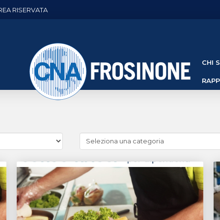
REA RISERVATA
CHI 
RAP
Cerca
news
(Archivio
categorie)