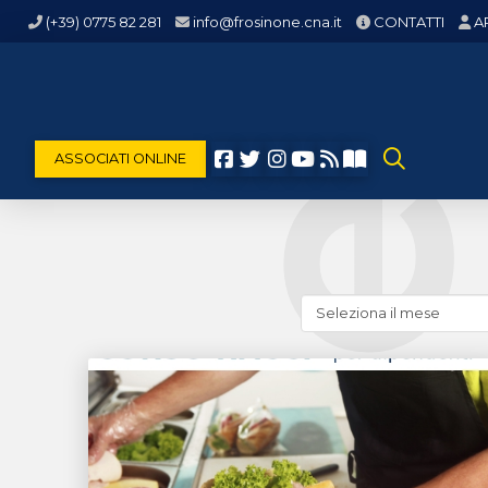
(+39) 0775 82 281
info@frosinone.cna.it
CONTATTI
A
ASSOCIATI ONLINE
Cerca
news
(archivio
storico)