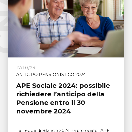
e
C
N
A
F
r
o
s
i
n
o
n
17/10/24
ANTICIPO PENSIONISTICO 2024
APE Sociale 2024: possibile
richiedere l’anticipo della
Pensione entro il 30
novembre 2024
La Legge di Bilancio 2024 ha prorogato l’APE