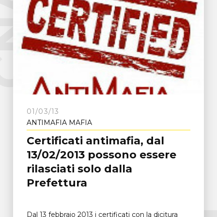
e
C
N
A
F
r
o
s
i
n
o
n
01/03/13
ANTIMAFIA MAFIA
Certificati antimafia, dal
13/02/2013 possono essere
rilasciati solo dalla
Prefettura
Dal 13 febbraio 2013 i certificati con la dicitura