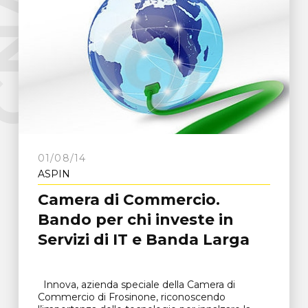
e
C
N
A
F
r
o
s
i
n
o
n
01/08/14
ASPIN
Camera di Commercio.
Bando per chi investe in
Servizi di IT e Banda Larga
Innova, azienda speciale della Camera di
Commercio di Frosinone, riconoscendo