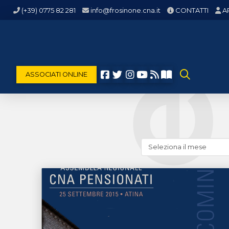
(+39) 0775 82 281
info@frosinone.cna.it
CONTATTI
A
ASSOCIATI ONLINE
Cerca
news
(archivio
storico)