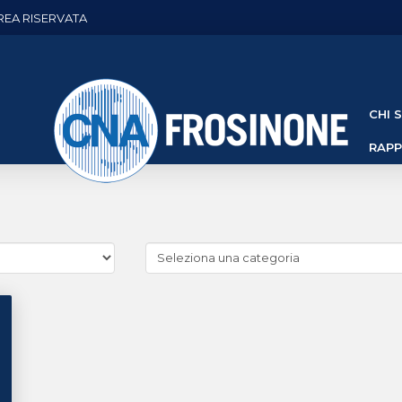
REA RISERVATA
CHI 
RAP
Cerca
news
(Archivio
categorie)