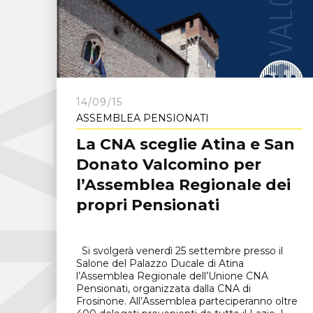
C
N
A
F
r
o
s
i
n
o
n
14/09/15
ASSEMBLEA PENSIONATI
La CNA sceglie Atina e San
Donato Valcomino per
l’Assemblea Regionale dei
propri Pensionati
Si svolgerà venerdì 25 settembre presso il
Salone del Palazzo Ducale di Atina
l’Assemblea Regionale dell’Unione CNA
Pensionati, organizzata dalla CNA di
Frosinone. All’Assemblea parteciperanno oltre