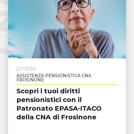
e
C
N
A
F
r
o
s
i
n
o
n
21/10/24
ASSISTENZA PENSIONISTICA CNA
FROSINONE
Scopri i tuoi diritti
pensionistici con il
Patronato EPASA-ITACO
della CNA di Frosinone