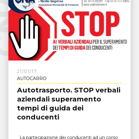
e
C
N
A
F
r
o
s
i
n
o
n
21/01/17
AUTOCARRO
Autotrasporto. STOP verbali
aziendali superamento
tempi di guida dei
conducenti
La partecipazione dei conducenti ad un corso