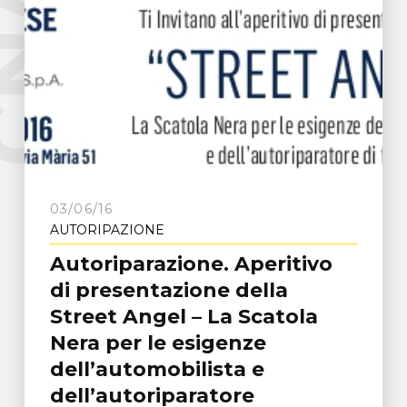
e
C
N
A
F
r
o
s
i
n
o
n
03/06/16
AUTORIPAZIONE
Autoriparazione. Aperitivo
di presentazione della
Street Angel – La Scatola
Nera per le esigenze
dell’automobilista e
dell’autoriparatore