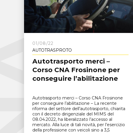
C
N
A
F
r
o
s
i
n
o
n
01/08/22
AUTOTRASPROTO
Autotrasporto merci –
Corso CNA Frosinone per
conseguire l’abilitazione
Autotrasporto merci – Corso CNA Frosinone
per conseguire l’abilitazione – La recente
riforma del settore dell’autotrasporto, chiarita
con il decreto dirigenziale del MIMS del
08.04.2022, ha liberalizzato l’accesso al
mercato. Alla luce di tali novità, per l’esercizio
della professione con veicoli sino a 3,5