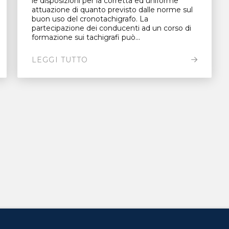
le disposizioni per la corretta ed uniforme
attuazione di quanto previsto dalle norme sul
buon uso del cronotachigrafo. La
partecipazione dei conducenti ad un corso di
formazione sui tachigrafi può...
LEGGI TUTTO