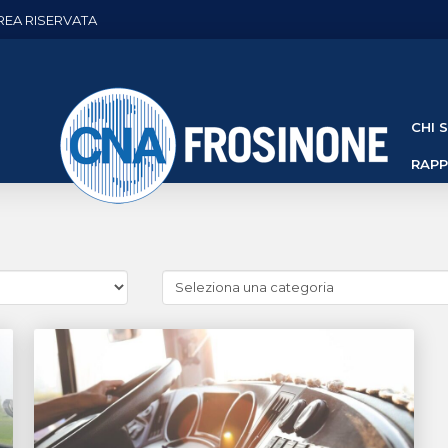
REA RISERVATA
CHI 
RAP
Cerca
news
(Archivio
categorie)