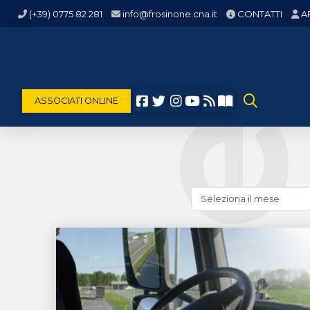
(+39) 0775 82 281
info@frosinone.cna.it
CONTATTI
A
ASSOCIATI ONLINE
Cerca
news
(archivio
storico)