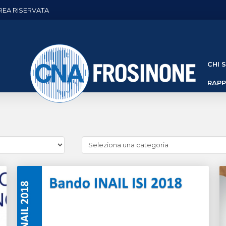
REA RISERVATA
CHI 
RAP
Cerca
news
(Archivio
categorie)