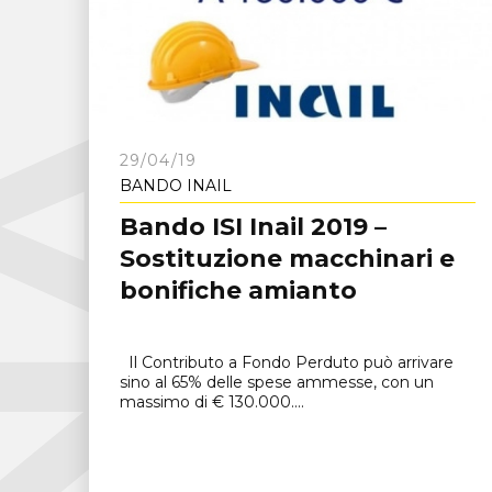
C
N
A
F
r
o
s
i
n
o
n
29/04/19
BANDO INAIL
Bando ISI Inail 2019 –
Sostituzione macchinari e
bonifiche amianto
Il Contributo a Fondo Perduto può arrivare
sino al 65% delle spese ammesse, con un
massimo di € 130.000....