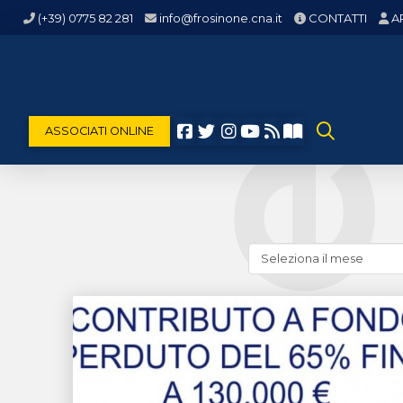
(+39) 0775 82 281
info@frosinone.cna.it
CONTATTI
A
ASSOCIATI ONLINE
Cerca
news
(archivio
storico)