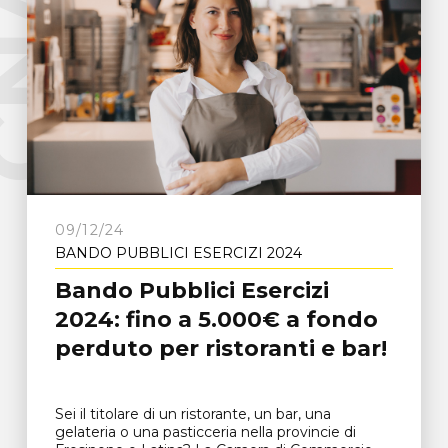
e
C
N
A
F
r
o
s
i
n
o
n
09/12/24
BANDO PUBBLICI ESERCIZI 2024
Bando Pubblici Esercizi
2024: fino a 5.000€ a fondo
perduto per ristoranti e bar!
Sei il titolare di un ristorante, un bar, una
gelateria o una pasticceria nella provincie di