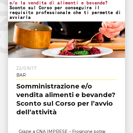
e
C
N
A
F
r
o
s
i
n
o
n
22/09/17
BAR
Somministrazione e/o
vendita alimenti e bevande?
Sconto sul Corso per l’avvio
dell’attività
Grazie a CNA IMPRESE – Frosinone potrai