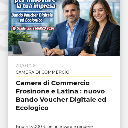
e
C
N
A
F
r
o
s
i
n
o
n
20/01/26
CAMERA DI COMMERCIO
Camera di Commercio
Frosinone e Latina : nuovo
Bando Voucher Digitale ed
Ecologico
Fino a 15.000 € per innovare e rendere