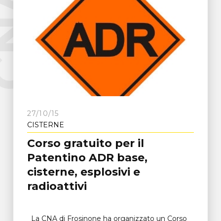
e
C
N
A
F
r
o
s
i
n
o
n
27/10/15
CISTERNE
Corso gratuito per il
Patentino ADR base,
cisterne, esplosivi e
radioattivi
La CNA di Frosinone ha organizzato un Corso