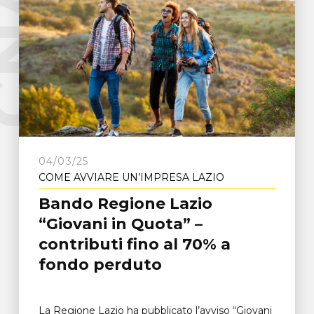
e
C
N
A
F
r
o
s
i
n
o
n
04/03/25
COME AVVIARE UN’IMPRESA LAZIO
Bando Regione Lazio
“Giovani in Quota” –
contributi fino al 70% a
fondo perduto
La Regione Lazio ha pubblicato l’avviso “Giovani