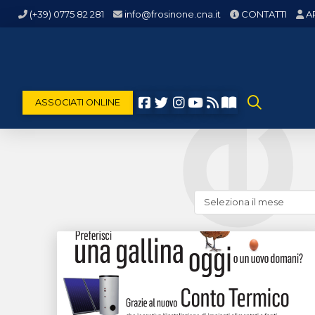
(+39) 0775 82 281
info@frosinone.cna.it
CONTATTI
A
ASSOCIATI ONLINE
Cerca
news
(archivio
storico)