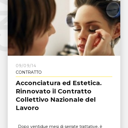
e
C
N
A
F
r
o
s
i
n
o
n
09/09/14
CONTRATTO
Acconciatura ed Estetica.
Rinnovato il Contratto
Collettivo Nazionale del
Lavoro
Dopo ventidue mesi di serrate trattative, è