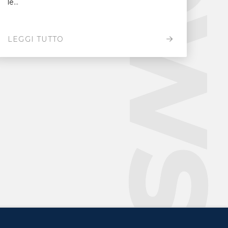
New
le...
LEGGI TUTTO