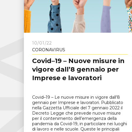
C
N
A
F
r
o
s
i
n
o
n
10/01/22
CORONAVIRUS
Covid–19 – Nuove misure in
vigore dall’8 gennaio per
Imprese e lavoratori
Covid–19 – Le nuove misure in vigore dall’8
gennaio per Imprese e lavoratori. Pubblicato
nella Gazzetta Ufficiale del 7 gennaio 2022 il
Decreto Legge che prevede nuove misure
per il contenimento dell’emergenza della
pandemia da Covid-19, in particolare nei luoghi
di lavoro e nelle scuole. Queste le principali