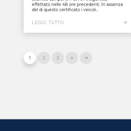
effettato nelle 48 ore precedenti. In assenza
del di questo certificato i veicoli...
LEGGI TUTTO
1
2
3
4
Next