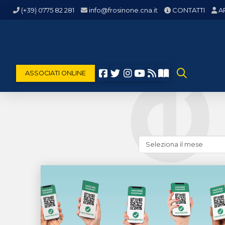
(+39) 0775 82 281
info@frosinone.cna.it
CONTATTI
A
ASSOCIATI ONLINE
Cerca
news
(archivio
storico)