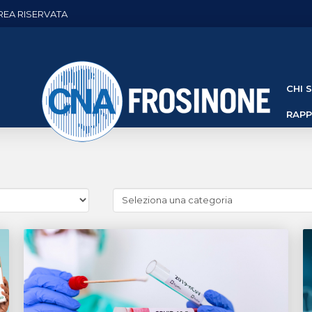
REA RISERVATA
CHI 
RAP
Cerca
news
(Archivio
categorie)