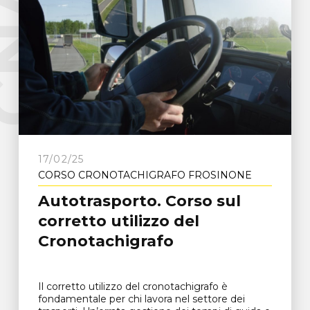
e
C
N
A
F
r
o
s
i
n
o
n
17/02/25
CORSO CRONOTACHIGRAFO FROSINONE
Autotrasporto. Corso sul
corretto utilizzo del
Cronotachigrafo
Il corretto utilizzo del cronotachigrafo è
fondamentale per chi lavora nel settore dei