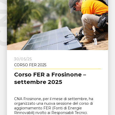
e
C
N
A
F
r
o
s
i
n
o
n
30/05/25
CORSO FER 2025
Corso FER a Frosinone –
settembre 2025
CNA Frosinone, per il mese di settembre, ha
organizzato una nuova sessione del corso di
aggiornamento FER (Fonti di Energie
Rinnovabili) rivolto ai Responsabili Tecnici.