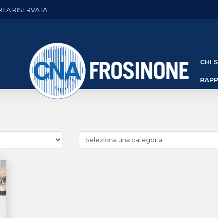
REA RISERVATA
CHI 
RAP
Cerca
news
(Archivio
categorie)