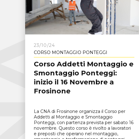
C
N
A
F
r
o
s
i
n
o
n
23/10/24
CORSO MONTAGGIO PONTEGGI
Corso Addetti Montaggio e
Smontaggio Ponteggi:
inizio il 16 Novembre a
Frosinone
La CNA di Frosinone organizza il Corso per
Addetti al Montaggio e Smontaggio
Ponteggi, con partenza prevista per sabato 16
novembre. Questo corso è rivolto a lavoratori
e preposti che operano nel montaggio,