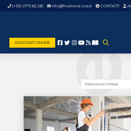
(+39) 0775 82 281
info@frosinone.cna.it
CONTATTI
A
ASSOCIATI ONLINE
Cerca
news
(archivio
storico)