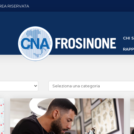
REA RISERVATA
CHI 
RAP
Cerca
news
(Archivio
categorie)