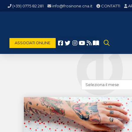
(+39) 0775 82 281
info@frosinone.cna.it
CONTATTI
A
ASSOCIATI ONLINE
Cerca
news
(archivio
storico)