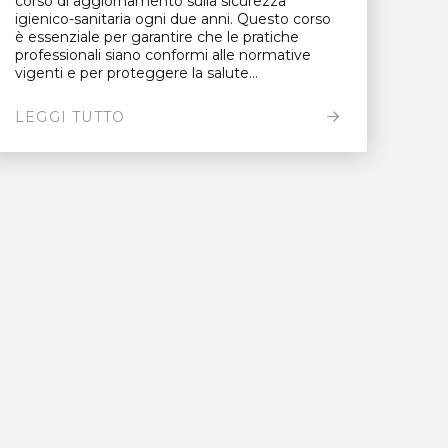
corso di aggiornamento sulla sicurezza
igienico-sanitaria ogni due anni. Questo corso
è essenziale per garantire che le pratiche
professionali siano conformi alle normative
vigenti e per proteggere la salute...
LEGGI TUTTO