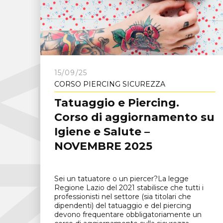
C
N
A
F
r
o
s
i
n
o
n
15/09/25
CORSO PIERCING SICUREZZA
Tatuaggio e Piercing.
Corso di aggiornamento su
Igiene e Salute –
NOVEMBRE 2025
Sei un tatuatore o un piercer?La legge
Regione Lazio del 2021 stabilisce che tutti i
professionisti nel settore (sia titolari che
dipendenti) del tatuaggio e del piercing
devono frequentare obbligatoriamente un