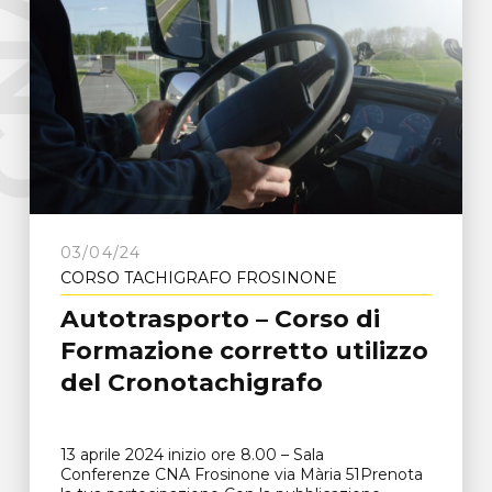
e
C
N
A
F
r
o
s
i
n
o
n
03/04/24
CORSO TACHIGRAFO FROSINONE
Autotrasporto – Corso di
Formazione corretto utilizzo
del Cronotachigrafo
13 aprile 2024 inizio ore 8.00 – Sala
Conferenze CNA Frosinone via Mària 51Prenota