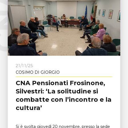
e
C
N
A
F
r
o
s
i
n
o
n
21/11/25
COSIMO DI GIORGIO
CNA Pensionati Frosinone,
Silvestri: ‘La solitudine si
combatte con l’incontro e la
cultura’
Si è svolta giovedì 20 novembre, presso la sede