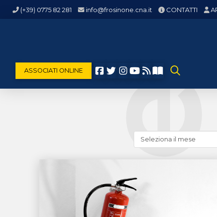
(+39) 0775 82 281
info@frosinone.cna.it
CONTATTI
A
ASSOCIATI ONLINE
Cerca
news
(archivio
storico)