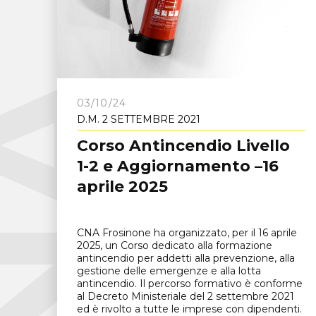
C
N
A
F
r
o
s
i
n
o
n
03/10/24
D.M. 2 SETTEMBRE 2021
Corso Antincendio Livello
1-2 e Aggiornamento –16
aprile 2025
CNA Frosinone ha organizzato, per il 16 aprile
2025, un Corso dedicato alla formazione
antincendio per addetti alla prevenzione, alla
gestione delle emergenze e alla lotta
antincendio. Il percorso formativo è conforme
al Decreto Ministeriale del 2 settembre 2021
ed è rivolto a tutte le imprese con dipendenti.