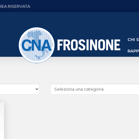
REA RISERVATA
CHI 
RAP
Cerca
news
(Archivio
categorie)