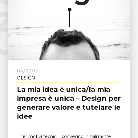
e
C
N
A
F
r
o
s
i
n
o
n
04/03/15
DESIGN
La mia idea è unica/la mia
impresa è unica – Design per
generare valore e tutelare le
idee
Per motivi tecnici il convegno inizialmente