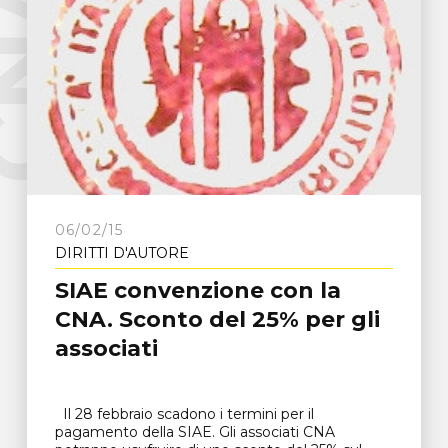
e
C
N
A
F
r
o
s
i
n
o
n
06/02/15
DIRITTI D'AUTORE
SIAE convenzione con la
CNA. Sconto del 25% per gli
associati
Il 28 febbraio scadono i termini per il
pagamento della SIAE. Gli associati CNA