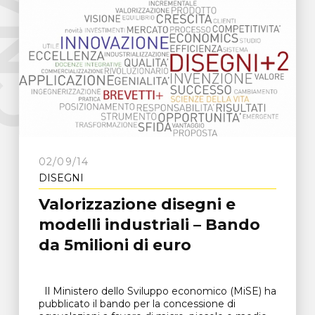
e
C
N
A
F
r
o
s
i
n
o
n
02/09/14
DISEGNI
Valorizzazione disegni e
modelli industriali – Bando
da 5milioni di euro
Il Ministero dello Sviluppo economico (MiSE) ha
pubblicato il bando per la concessione di