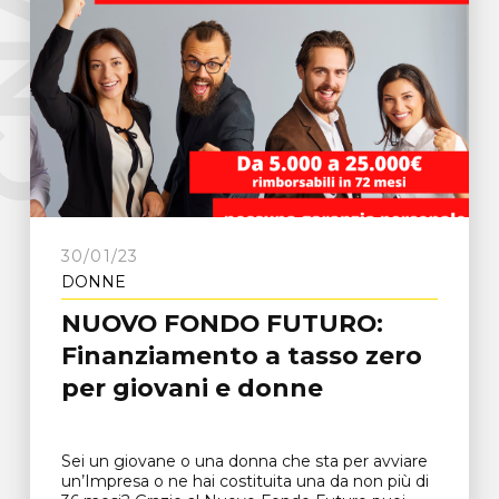
e
C
N
A
F
r
o
s
i
n
o
n
30/01/23
DONNE
NUOVO FONDO FUTURO:
Finanziamento a tasso zero
per giovani e donne
Sei un giovane o una donna che sta per avviare
un’Impresa o ne hai costituita una da non più di