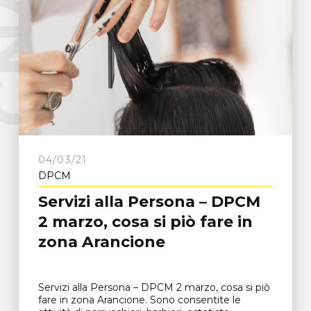
e
C
N
A
F
r
o
s
i
n
o
n
04/03/21
DPCM
Servizi alla Persona – DPCM
2 marzo, cosa si piò fare in
zona Arancione
Servizi alla Persona – DPCM 2 marzo, cosa si piò
fare in zona Arancione. Sono consentite le