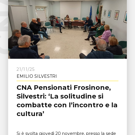
e
C
N
A
F
r
o
s
i
n
o
n
21/11/25
EMILIO SILVESTRI
CNA Pensionati Frosinone,
Silvestri: ‘La solitudine si
combatte con l’incontro e la
cultura’
Si è svolta giovedì 20 novembre, presso la sede