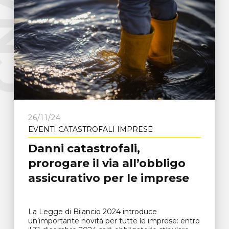
e
C
N
A
F
r
o
s
i
n
o
n
26/11/24
EVENTI CATASTROFALI IMPRESE
Danni catastrofali,
prorogare il via all’obbligo
assicurativo per le imprese
La Legge di Bilancio 2024 introduce
un’importante novità per tutte le imprese: entro