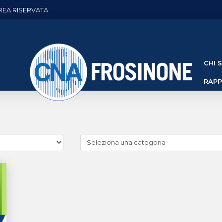
REA RISERVATA
CHI 
RAP
Cerca
news
(Archivio
categorie)