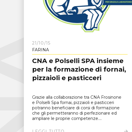
C
N
A
F
r
o
s
i
n
o
n
21/10/15
FARINA
CNA e Polselli SPA insieme
per la formazione di fornai,
pizzaioli e pasticceri
Grazie alla collaborazione tra CNA Frosinone
e Polselli Spa fornai, pizzaioli e pasticceri
potranno beneficiare di corsi di formazione
che gli permetteranno di perfezionare ed
ampliare le proprie competenze....
LEGGI TUTTO