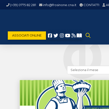
(+39) 0775 82 281
info@frosinone.cna.it
CONTATTI
A
ASSOCIATI ONLINE
Cerca
news
(archivio
storico)