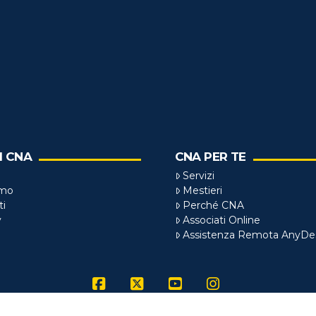
I CNA
CNA PER TE
Servizi
amo
Mestieri
ti
Perché CNA
y
Associati Online
Assistenza Remota AnyDe
Facebook
X
YouTube
Instagram