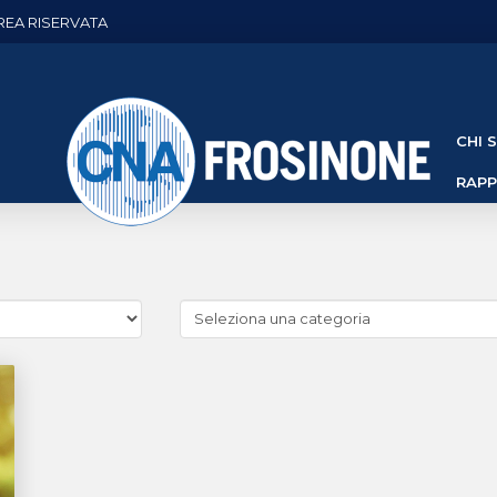
REA RISERVATA
CHI 
RAP
Cerca
news
(Archivio
categorie)