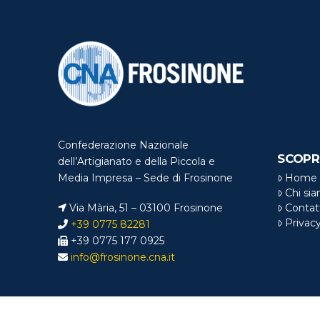
Confederazione Nazionale
SCOPR
dell’Artigianato e della Piccola e
Home
Media Impresa – Sede di Frosinone
Chi si
Via Mària, 51 – 03100 Frosinone
Contat
Privac
+39 0775 82281
+39 0775 177 0925
info@frosinone.cna.it