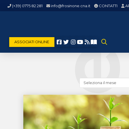
(+39) 0775 82 281
info@frosinone.cna.it
CONTATTI
A
ASSOCIATI ONLINE
Cerca
news
(archivio
storico)