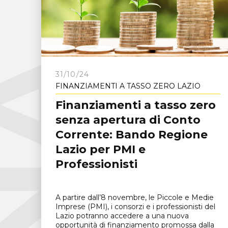
C
N
A
F
r
o
s
i
n
o
n
31/10/24
FINANZIAMENTI A TASSO ZERO LAZIO
Finanziamenti a tasso zero
senza apertura di Conto
Corrente: Bando Regione
Lazio per PMI e
Professionisti
A partire dall’8 novembre, le Piccole e Medie
Imprese (PMI), i consorzi e i professionisti del
Lazio potranno accedere a una nuova
opportunità di finanziamento promossa dalla