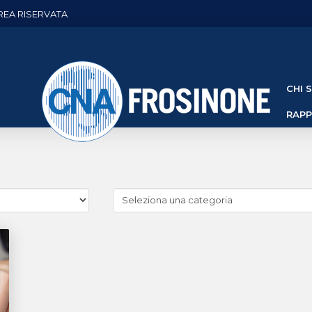
REA RISERVATA
CHI 
RAP
Cerca
news
(Archivio
categorie)