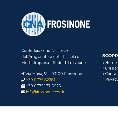
Confederazione Nazionale
SCOPR
dell’Artigianato e della Piccola e
Home
Media Impresa – Sede di Frosinone
Chi si
Via Mària, 51 – 03100 Frosinone
Contat
Privac
+39 0775 82281
+39 0775 177 0925
info@frosinone.cna.it
© Copyright
CNA 