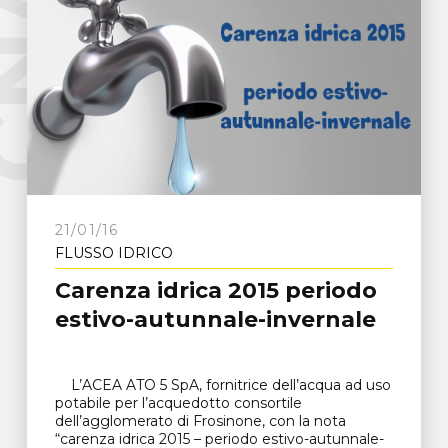
e
C
N
A
F
r
o
s
i
n
o
n
21/01/16
FLUSSO IDRICO
Carenza idrica 2015 periodo
estivo-autunnale-invernale
L’ACEA ATO 5 SpA, fornitrice dell’acqua ad uso
potabile per l’acquedotto consortile
dell’agglomerato di Frosinone, con la nota
“carenza idrica 2015 – periodo estivo-autunnale-