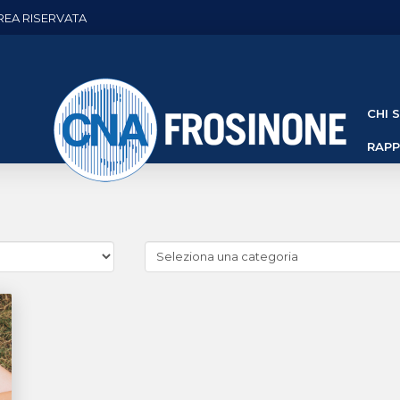
REA RISERVATA
CHI 
RAP
Cerca
news
(Archivio
categorie)