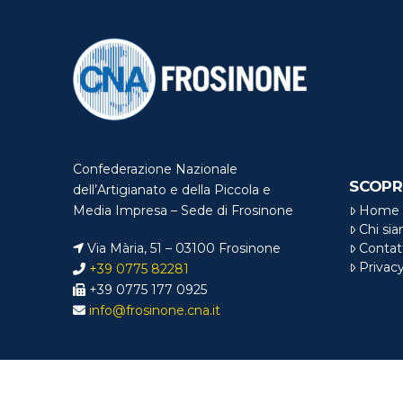
Confederazione Nazionale
SCOPR
dell’Artigianato e della Piccola e
Home
Media Impresa – Sede di Frosinone
Chi si
Via Mària, 51 – 03100 Frosinone
Contat
Privac
+39 0775 82281
+39 0775 177 0925
info@frosinone.cna.it
© Copyright
CNA 