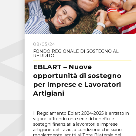
C
N
A
F
r
o
s
i
n
o
n
08/05/24
FONDO REGIONALE DI SOSTEGNO AL
REDDITO
EBLART – Nuove
opportunità di sostegno
per Imprese e Lavoratori
Artigiani
Il Regolamento Eblart 2024-2025 è entrato in
vigore, offrendo una serie di benefici e
sostegni finanziari a lavoratori e imprese
artigiane del Lazio, a condizione che siano
regolarmente iscritti all’Ente Bilaterale del