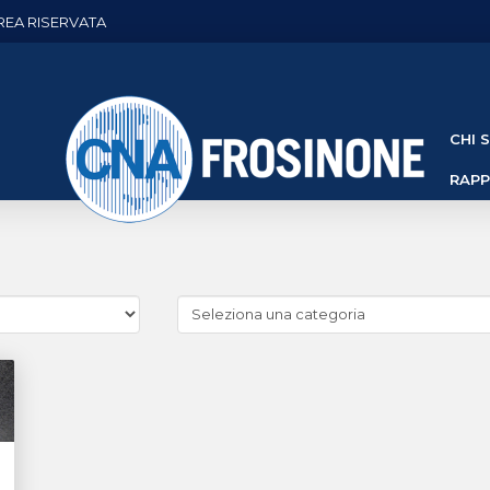
REA RISERVATA
CHI 
RAP
Cerca
news
(Archivio
categorie)