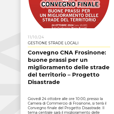
C
N
A
F
r
o
s
i
n
o
n
11/10/24
GESTIONE STRADE LOCALI
Convegno CNA Frosinone:
buone prassi per un
miglioramento delle strade
del territorio – Progetto
Disastrade
Giovedì 24 ottobre alle ore 10:00, presso la
Camera di Commercio di Frosinone, si terrà il
Convegno finale del Progetto Disastrade. Il
tema centrale sarà il miglioramento delle