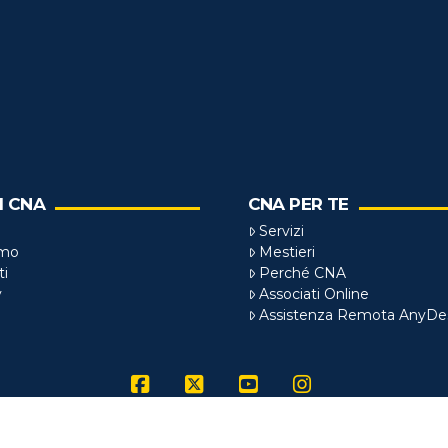
I CNA
CNA PER TE
Servizi
amo
Mestieri
ti
Perché CNA
y
Associati Online
Assistenza Remota AnyDe
Facebook
X
YouTube
Instagram
FROSINONE
| P.Iva 01928610607 |
Privacy
|
Cookie Policy
| Reali