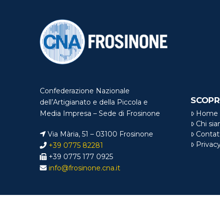
Confederazione Nazionale
SCOPR
dell’Artigianato e della Piccola e
Home
Media Impresa – Sede di Frosinone
Chi si
Via Mària, 51 – 03100 Frosinone
Contat
Privac
+39 0775 82281
+39 0775 177 0925
info@frosinone.cna.it
© Copyright
CNA 