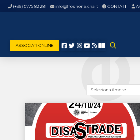
(+39) 0775 82 281
info@frosinone.cna.it
CONTATTI
A
ASSOCIATI ONLINE
Cerca
news
(archivio
storico)