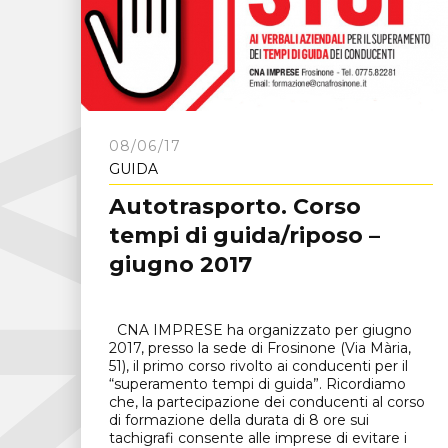
C
N
A
F
r
o
s
i
n
o
n
08/06/17
GUIDA
Autotrasporto. Corso
tempi di guida/riposo –
giugno 2017
CNA IMPRESE ha organizzato per giugno
2017, presso la sede di Frosinone (Via Mària,
51), il primo corso rivolto ai conducenti per il
“superamento tempi di guida”. Ricordiamo
che, la partecipazione dei conducenti al corso
di formazione della durata di 8 ore sui
tachigrafi consente alle imprese di evitare i