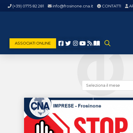
(+39) 0775 82 281
info@frosinone.cna.it
CONTATTI
A
ASSOCIATI ONLINE
Cerca
news
(archivio
storico)