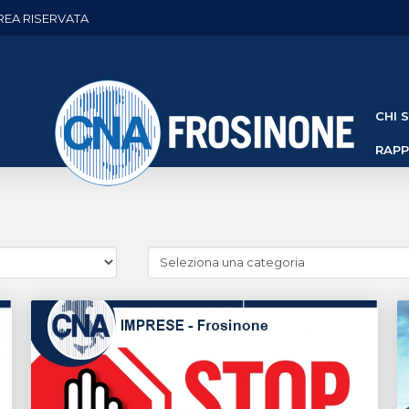
REA RISERVATA
CHI 
RAP
Cerca
news
(Archivio
categorie)