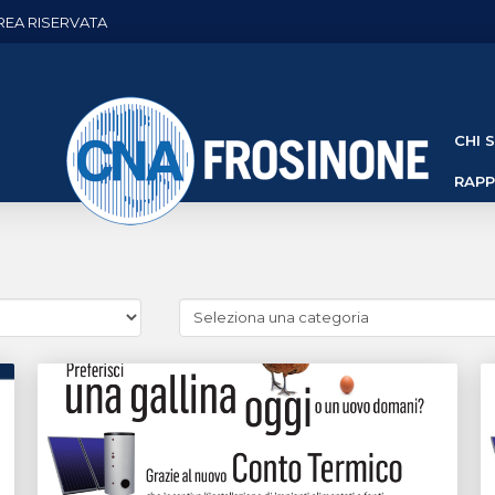
REA RISERVATA
CHI 
RAP
Cerca
news
(Archivio
categorie)