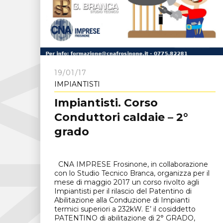
C
N
A
F
r
o
s
i
n
o
n
19/01/17
IMPIANTISTI
Impiantisti. Corso
Conduttori caldaie – 2°
grado
CNA IMPRESE Frosinone, in collaborazione
con lo Studio Tecnico Branca, organizza per il
mese di maggio 2017 un corso rivolto agli
Impiantisti per il rilascio del Patentino di
Abilitazione alla Conduzione di Impianti
termici superiori a 232kW. E’ il cosiddetto
PATENTINO di abilitazione di 2° GRADO,