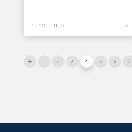
LEGGI TUTTO
1
2
3
4
5
6
7
Prev