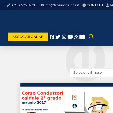
(+39) 0775 82 281
info@frosinone.cna.it
CONTATTI
A
ASSOCIATI ONLINE
Cerca
news
(archivio
storico)